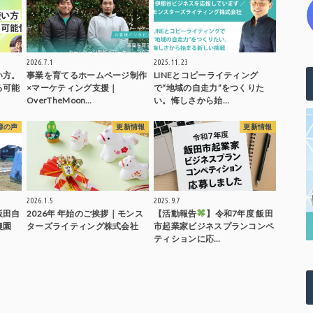
2026.7.1
2025.11.23
い方。
事業を育てるホームページ制作
LINEとコピーライティング
る可能
×マーケティング支援｜
で“地域の自走力”をつくりた
OverTheMoon…
い。悔しさから始…
様の声
更新情報
更新情報
2026.1.5
2025.9.7
飯田自
2026年 年始のご挨拶｜モンス
【活動報告
】令和7年度 飯田
農園
ターズライティング株式会社
市起業家ビジネスプランコンペ
ティションに応…