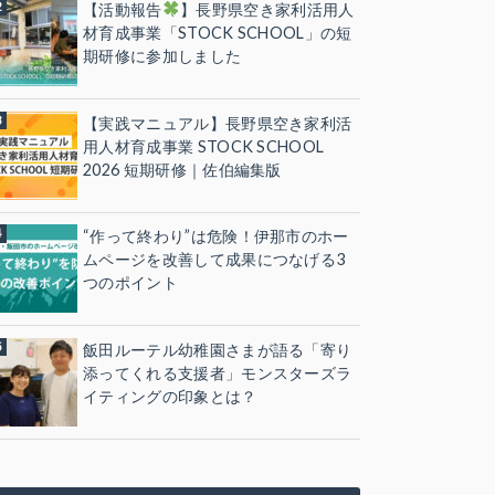
【活動報告
】長野県空き家利活用人
材育成事業「STOCK SCHOOL」の短
期研修に参加しました
【実践マニュアル】長野県空き家利活
用人材育成事業 STOCK SCHOOL
2026 短期研修｜佐伯編集版
“作って終わり”は危険！伊那市のホー
ムページを改善して成果につなげる3
つのポイント
飯田ルーテル幼稚園さまが語る「寄り
添ってくれる支援者」モンスターズラ
イティングの印象とは？