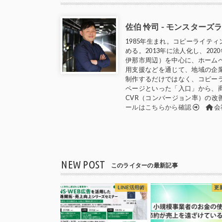
佐伯 怜司 - モンスター
1985年生まれ。コピーライティ
める。2013年に法人化し、2
伊那市周辺）を中心に、ホームペ
用支援などを通じて、地域の企
制作するだけではなく、コピー
ページといった「入口」から、
CVR（コンバージョン率）の改
ールはこちらから確認
会
NEW POST
このライターの最新記事
LINE活用術
更