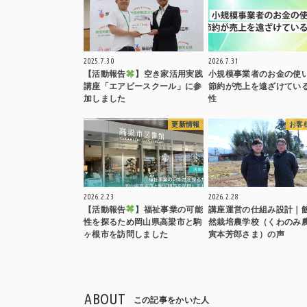
2025.7.30
2026.7.31
【活動報告
】空き家活用実践
小規模事業者のお金の使
講座「エアビースクール」に参
節約が売上を遠ざけてい
加しました
性
更新情報
お客
2026.2.23
2026.2.28
【活動報告
】福祉事業の可能
講座運営の仕組み設計｜
性を探るため岡山県高梁市と駒
然栽培農学校（くわのみ
ヶ根市を訪問しました
寅本芳郎さま）の声
ABOUT
この記事をかいた人