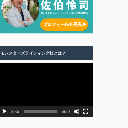
モンスターズライティング社とは？
動
画
プ
レ
ー
ヤ
ー
00:00
05:08