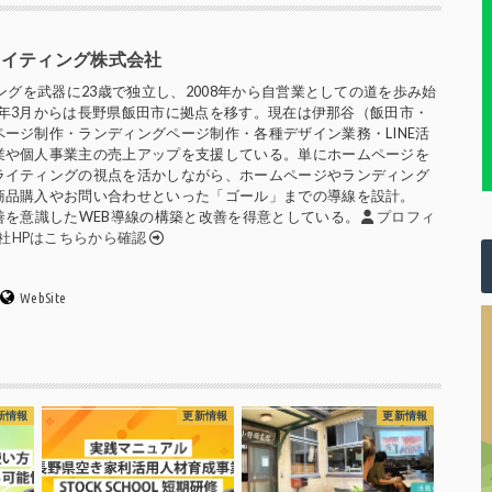
ズライティング株式会社
ングを武器に23歳で独立し、2008年から自営業としての道を歩み始
020年3月からは長野県飯田市に拠点を移す。現在は伊那谷（飯田市・
ージ制作・ランディングページ制作・各種デザイン業務・LINE活
業や個人事業主の売上アップを支援している。単にホームページを
ライティングの視点を活かしながら、ホームページやランディング
商品購入やお問い合わせといった「ゴール」までの導線を設計。
善を意識したWEB導線の構築と改善を得意としている。
プロフィ
社HPはこちらから確認
WebSite
新情報
更新情報
更新情報